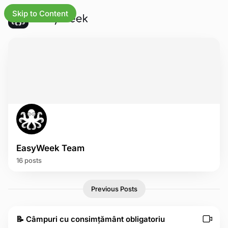
Skip to Content
 actualizările
afaceri
a principală
ri
EasyWeek Team
ionalități
16 posts
trii
P
Previous Posts
o
ru de asistență
s
t
📝 Câmpuri cu consimțământ obligatoriu
na de stare
s