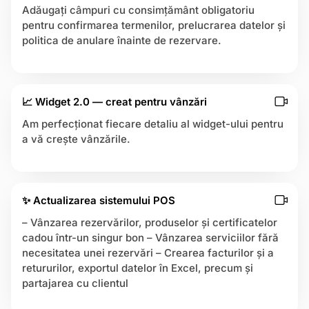
b
Adăugați câmpuri cu consimțământ obligatoriu
y
pentru confirmarea termenilor, prelucrarea datelor și
E
istrare
politica de anulare înainte de rezervare.
a
s
y
W
📈 Widget 2.0 — creat pentru vânzări
e
e
Am perfecționat fiecare detaliu al widget-ului pentru
k
a vă crește vânzările.
T
e
a
m
✨ Actualizarea sistemului POS
– Vânzarea rezervărilor, produselor și certificatelor
cadou într-un singur bon – Vânzarea serviciilor fără
necesitatea unei rezervări – Crearea facturilor și a
retururilor, exportul datelor în Excel, precum și
partajarea cu clientul