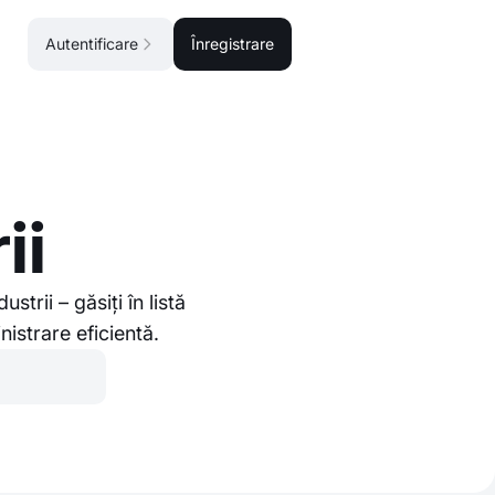
Autentificare
Înregistrare
ii
trii – găsiți în listă
istrare eficientă.