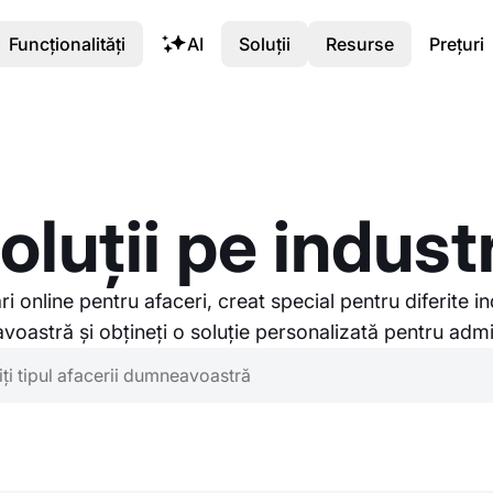
Funcționalități
AI
Soluții
Resurse
Prețuri
oluții pe industr
online pentru afaceri, creat special pentru diferite indus
astră și obțineți o soluție personalizată pentru admin
 afacerii dumneavoastră