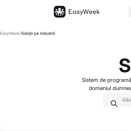
Pagina principală
EasyWeek
/
Soluții pe industrii
S
Sistem de programări 
domeniul dumneavo
Găsiți tipul