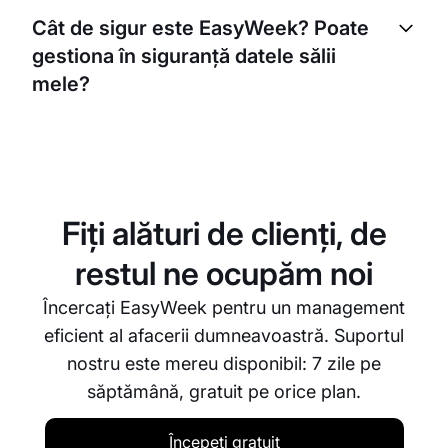
intervalele, ședințele sau chiar echipamentele direct
Cât de sigur este EasyWeek? Poate
în EasyWeek. Ei pot alege intervalul orar care li se
gestiona în siguranță datele sălii
potrivește, reducând neplăcerile planificării
manuale.
mele?
EasyWeek este foarte sigur. Folosim criptare pentru
a vă proteja datele și respectăm cele mai recente
standarde de confidențialitate. Datele sălii
dumneavoastră sunt întotdeauna în siguranță la noi.
Fiți alături de clienți, de
restul ne ocupăm noi
Încercați EasyWeek pentru un management
eficient al afacerii dumneavoastră. Suportul
nostru este mereu disponibil: 7 zile pe
săptămână, gratuit pe orice plan.
Începeți gratuit