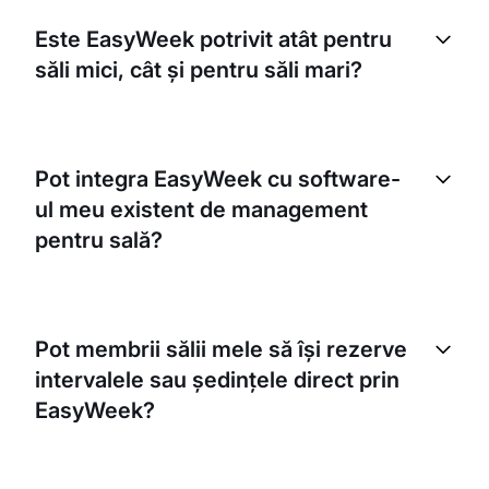
Este EasyWeek potrivit atât pentru
săli mici, cât și pentru săli mari?
Absolut. EasyWeek este conceput pentru a deservi
afaceri de orice dimensiune. Indiferent dacă aveți o
Pot integra EasyWeek cu software-
sală mică, cu câțiva clienți, sau un centru de fitness
ul meu existent de management
mare, cu mii de membri, platforma noastră poate
gestiona totul.
pentru sală?
Da, EasyWeek se poate integra cu multe programe
populare de management pentru săli. Acest lucru
Pot membrii sălii mele să își rezerve
vă permite să gestionați toate rezervările și
intervalele sau ședințele direct prin
operațiunile dintr-un singur loc.
EasyWeek?
Da, membrii dumneavoastră își pot rezerva