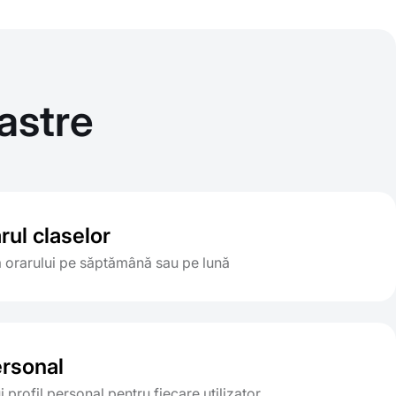
astre
rul claselor
a orarului pe săptămână sau pe lună
ersonal
 profil personal pentru fiecare utilizator