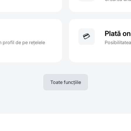
Plată on
💳
n profil de pe rețelele
Posibilitate
Toate funcțiile