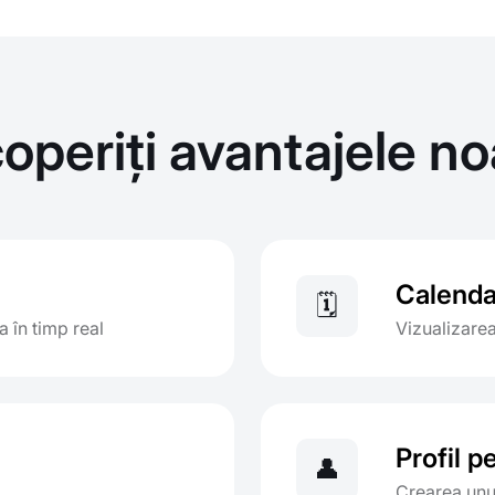
operiți avantajele no
Calenda
🗓️
 în timp real
Vizualizare
Profil p
👤
Crearea unui