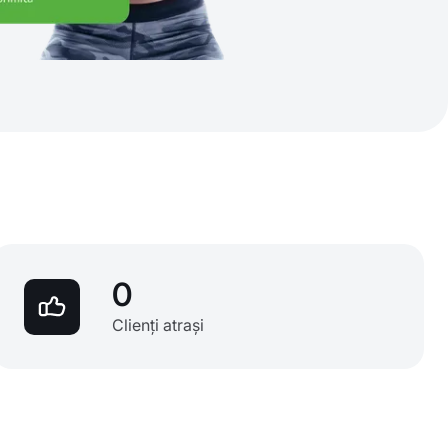
0
Clienți atrași