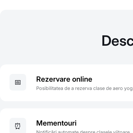
Desc
Rezervare online
📅
Posibilitatea de a rezerva clase de aero yoga
Mementouri
⏰
Notificări automate despre clasele viitoare