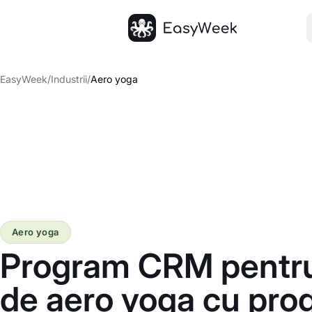
Pagina principală
EasyWeek
/
Industrii
/
Aero yoga
Aero yoga
Program CRM pentru
de aero yoga cu pro