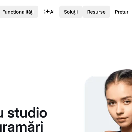
Funcționalități
AI
Soluții
Resurse
Prețuri
 studio
gramări