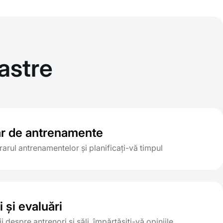
astre
r de antrenamente
rarul antrenamentelor și planificați-vă timpul
 și evaluări
ii despre antrenori și săli, împărtășiți-vă opiniile