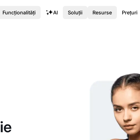
Funcționalități
AI
Soluții
Resurse
Prețuri
ie