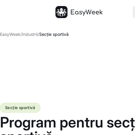
Pagina principală
EasyWeek
/
Industrii
/
Secție sportivă
Secție sportivă
Program pentru secț