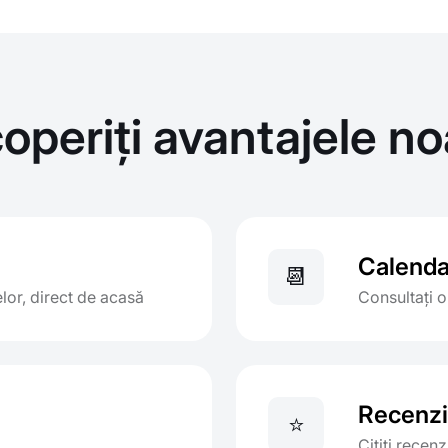
operiți avantajele no
Calenda
📆
or, direct de acasă
Consultați o
Recenzii
⭐
Citiți recenz