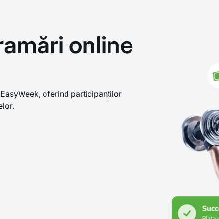
amări online
a EasyWeek, oferind participanților
elor.