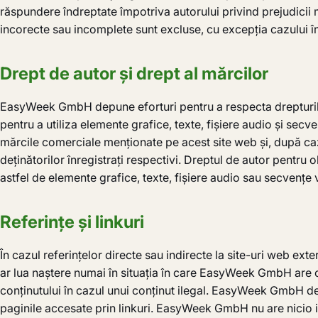
răspundere îndreptate împotriva autorului privind prejudicii m
incorecte sau incomplete sunt excluse, cu excepția cazului în 
Drept de autor și drept al mărcilor
EasyWeek GmbH depune eforturi pentru a respecta drepturile de
pentru a utiliza elemente grafice, texte, fișiere audio și sec
mărcile comerciale menționate pe acest site web și, după caz, p
deținătorilor înregistrați respectivi. Dreptul de autor pentru
astfel de elemente grafice, texte, fișiere audio sau secvențe
Referințe și linkuri
În cazul referințelor directe sau indirecte la site-uri web ex
ar lua naștere numai în situația în care EasyWeek GmbH are cu
conținutului în cazul unui conținut ilegal. EasyWeek GmbH decl
paginile accesate prin linkuri. EasyWeek GmbH nu are nicio infl