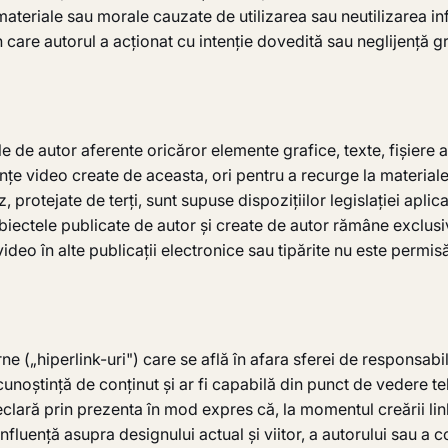
ateriale sau morale cauzate de utilizarea sau neutilizarea info
care autorul a acționat cu intenție dovedită sau neglijență gr
 autor aferente oricăror elemente grafice, texte, fișiere audi
vențe video create de aceasta, ori pentru a recurge la material
rotejate de terți, sunt supuse dispozițiilor legislației aplica
 obiectele publicate de autor și create de autor rămâne exclusi
 video în alte publicații electronice sau tipărite nu este pe
terne („hiperlink-uri") care se află în afara sferei de respon
noștință de conținut și ar fi capabilă din punct de vedere teh
ară prin prezenta în mod expres că, la momentul creării linkur
uență asupra designului actual și viitor, a autorului sau a con