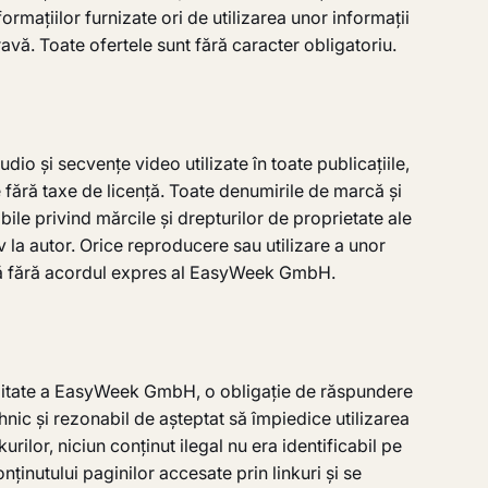
rmațiilor furnizate ori de utilizarea unor informații
avă. Toate ofertele sunt fără caracter obligatoriu.
o și secvențe video utilizate în toate publicațiile,
e fără taxe de licență. Toate denumirile de marcă și
bile privind mărcile și drepturilor de proprietate ale
v la autor. Orice reproducere sau utilizare a unor
rmisă fără acordul expres al EasyWeek GmbH.
sabilitate a EasyWeek GmbH, o obligație de răspundere
nic și rezonabil de așteptat să împiedice utilizarea
ilor, niciun conținut ilegal nu era identificabil pe
ținutului paginilor accesate prin linkuri și se