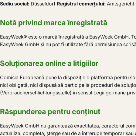
Sediu social:
Düsseldorf
Registrul comerțului:
Amtsgericht
Notă privind marca înregistrată
EasyWeek® este o marcă înregistrată a EasyWeek GmbH. Toat
EasyWeek GmbH și nu pot fi utilizate fără permisiunea scrisă
Soluționarea online a litigiilor
Comisia Europeană pune la dispoziție o platformă pentru soluț
nici obligată, nici dispusă să participe la proceduri de soluțio
(Verbraucherschlichtungsstelle) în sensul Legii germane priv
Răspunderea pentru conținut
EasyWeek GmbH nu garantează exactitatea, caracterul comple
actualiza, completa, șterge sau de a întrerupe temporar sau de