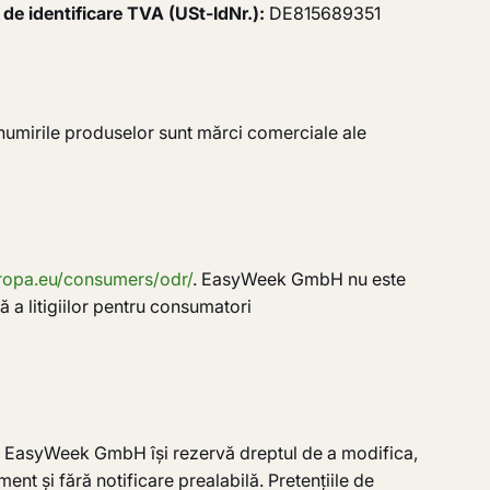
de identificare TVA (USt-IdNr.):
DE815689351
umirile produselor sunt mărci comerciale ale
uropa.eu/consumers/odr/
. EasyWeek GmbH nu este
vă a litigiilor pentru consumatori
b. EasyWeek GmbH își rezervă dreptul de a modifica,
ent și fără notificare prealabilă. Pretențiile de