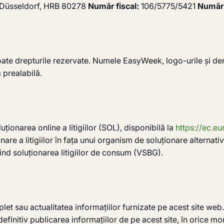
 Düsseldorf, HRB 80278
Număr fiscal:
106/5775/5421
Număr 
e drepturile rezervate. Numele EasyWeek, logo-urile și den
 prealabilă.
ionarea online a litigiilor (SOL), disponibilă la
https://ec.e
nare a litigiilor în fața unui organism de soluționare alternati
ind soluționarea litigiilor de consum (VSBG).
t sau actualitatea informațiilor furnizate pe acest site we
finitiv publicarea informațiilor de pe acest site, în orice mom