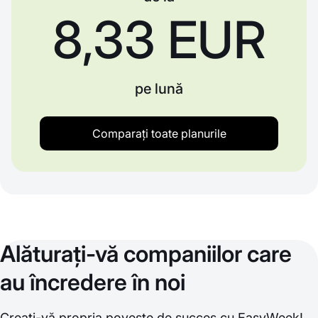
8,33 EUR
pe lună
Comparați toate planurile
Alăturați-vă companiilor care
au încredere în noi
Creați-vă propria poveste de succes cu EasyWeek!