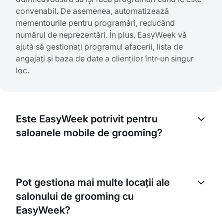
convenabil. De asemenea, automatizează
mementourile pentru programări, reducând
numărul de neprezentări. În plus, EasyWeek vă
ajută să gestionați programul afacerii, lista de
angajați și baza de date a clienților într-un singur
loc.
Este EasyWeek potrivit pentru
saloanele mobile de grooming?
Absolut. EasyWeek este ideal pentru saloanele
mobile de grooming. Platforma vă permite să setați
Pot gestiona mai multe locații ale
zona de deservire și să vă gestionați programările
salonului de grooming cu
în consecință. Clienții pot face programări în funcție
de disponibilitatea și locația dumneavoastră.
EasyWeek?