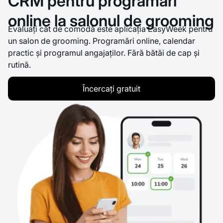
CRM pentru programări
online la salonul de grooming
Evaluați cât de comodă este aplicația EasyWeek pentru
un salon de grooming. Programări online, calendar
practic și programul angajaților. Fără bătăi de cap și
rutină.
Încercați gratuit