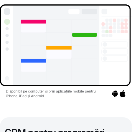
Disponibil pe computer și prin aplicațiile mobile pentru
iPhone, iPad și Android
Mergeți la ap
Mergeți 