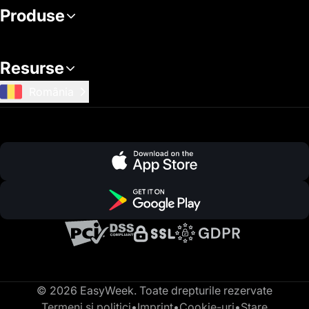
Produse
Resurse
România
© 2026 EasyWeek. Toate drepturile rezervate
Termeni și politici
•
Imprint
•
Cookie-uri
•
Stare