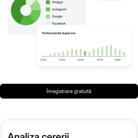
Înregistrare gratuită
Analiza cererii