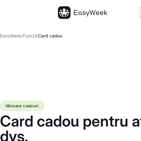
Pagina principală
EasyWeek
/
Funcții
/
Card cadou
Vânzare cadouri
Card cadou pentru a
dvs.