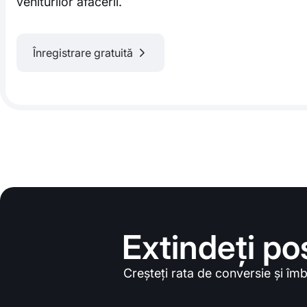
veniturilor afacerii.
Înregistrare gratuită
Extindeți po
Creșteți rata de conversie și îmbu