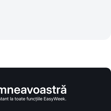
dumneavoastră
nstant la toate funcțiile EasyWeek.