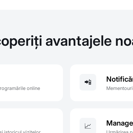
operiți avantajele no
Notific
📲
 programările online
Mementouri 
Managem
📈
i istoricul vizitelor
Urmărirea p