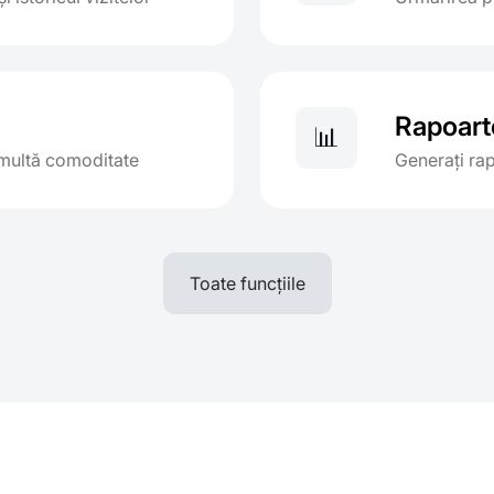
Rapoart
📊
i multă comoditate
Generați rap
Toate funcțiile