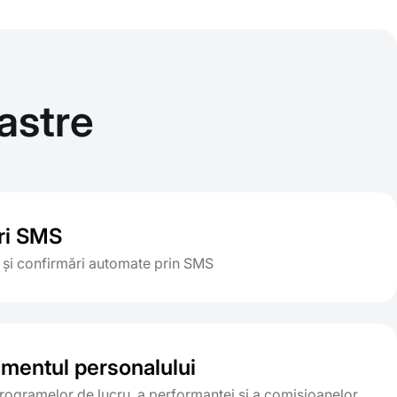
astre
ări SMS
și confirmări automate prin SMS
entul personalului
rogramelor de lucru, a performanței și a comisioanelor