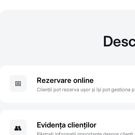
Desc
Rezervare online
📅
Clienții pot rezerva ușor și își pot gestiona
Evidența clienților
👥
Păstrați informații importante despre clienți ș