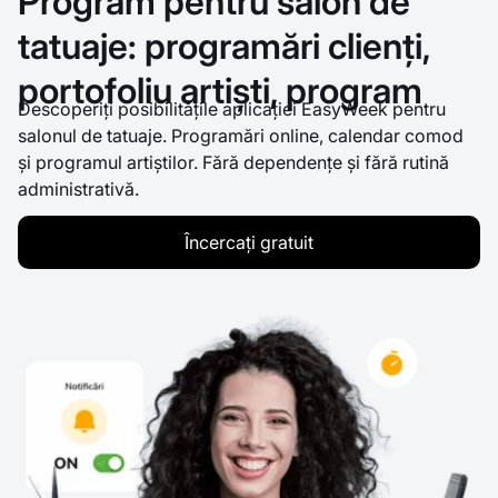
Program pentru salon de
tatuaje: programări clienți,
portofoliu artiști, program
Descoperiți posibilitățile aplicației EasyWeek pentru
salonul de tatuaje. Programări online, calendar comod
și programul artiștilor. Fără dependențe și fără rutină
administrativă.
Încercați gratuit