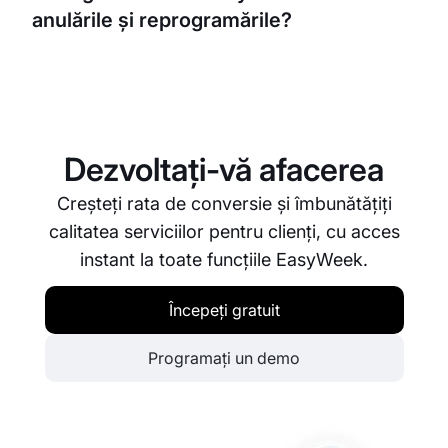
anulările și reprogramările?
fără redirecționare, oferind o experiență de
rezervare fără întreruperi.
EasyWeek are o funcție integrată pentru anulare și
reprogramare. Puteți seta propria politică privind
anulările și reprogramările, iar clienții își pot
gestiona rezervările direct prin platformă, reducând
Dezvoltați-vă afacerea
încărcarea personalului dumneavoastră.
Creșteți rata de conversie și îmbunătățiți
calitatea serviciilor pentru clienți, cu acces
instant la toate funcțiile EasyWeek.
Începeți gratuit
Programați un demo