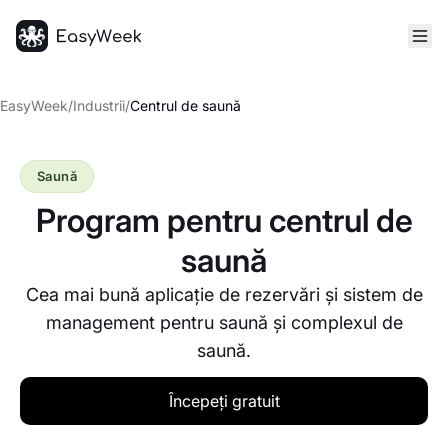
Pagina principală
EasyWeek
/
Industrii
/
Centrul de saună
Saună
Program pentru centrul de
saună
Cea mai bună aplicație de rezervări și sistem de
management pentru saună și complexul de
saună.
Începeți gratuit