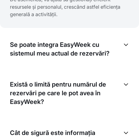
resursele și personalul, crescând astfel eficiența
generală a activității.
Se poate integra EasyWeek cu
sistemul meu actual de rezervări?
Da, EasyWeek se poate integra cu majoritatea
sistemelor de rezervări existente. Totuși, nivelul de
Există o limită pentru numărul de
integrare poate varia. Vă rugăm să contactați
rezervări pe care le pot avea în
echipa noastră de suport pentru informații mai
specifice.
EasyWeek?
Nu, nu există limită pentru numărul de rezervări în
EasyWeek. Sistemul nostru este conceput pentru a
Cât de sigură este informația
gestiona un volum mare de rezervări fără