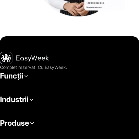
Pagina principală
Complet rezervat. Cu EasyWeek.
Funcții
Industrii
Produse