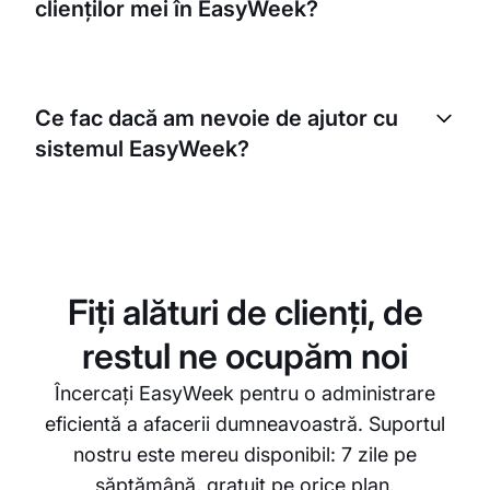
clienților mei în EasyWeek?
probleme.
Punem pe primul loc securitatea datelor. Toate
informațiile clienților stocate în EasyWeek sunt
Ce fac dacă am nevoie de ajutor cu
criptate și protejate. Respectăm legi și recomandări
sistemul EasyWeek?
stricte privind confidențialitatea datelor.
Echipa noastră de suport clienți este gata să vă
ajute cu orice problemă sau întrebare pe care o
puteți avea despre sistemul EasyWeek. Avem și un
Centru de ajutor complet, cu instrucțiuni și ghiduri,
Fiți alături de clienți, de
care vă vor ajuta să vă familiarizați cu sistemul.
restul ne ocupăm noi
Încercați EasyWeek pentru o administrare
eficientă a afacerii dumneavoastră. Suportul
nostru este mereu disponibil: 7 zile pe
săptămână, gratuit pe orice plan.