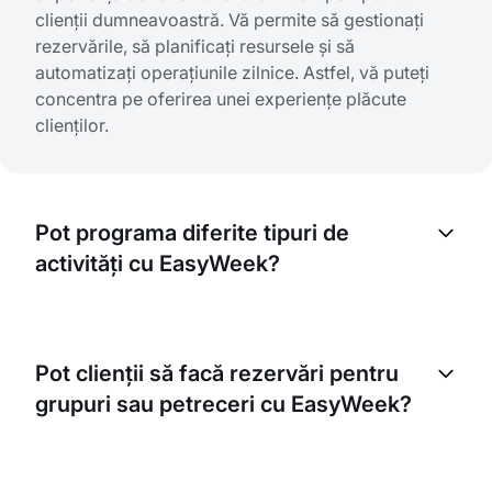
clienții dumneavoastră. Vă permite să gestionați
rezervările, să planificați resursele și să
automatizați operațiunile zilnice. Astfel, vă puteți
concentra pe oferirea unei experiențe plăcute
clienților.
Pot programa diferite tipuri de
activități cu EasyWeek?
Da, EasyWeek este versatil și poate gestiona
diferite tipuri de rezervări. Indiferent dacă oferiți
Pot clienții să facă rezervări pentru
acces la parc acvatic, piscină cu valuri sau lecții de
grupuri sau petreceri cu EasyWeek?
înot, le puteți programa și gestiona ușor prin
platforma noastră.
Absolut. EasyWeek permite rezervări pentru