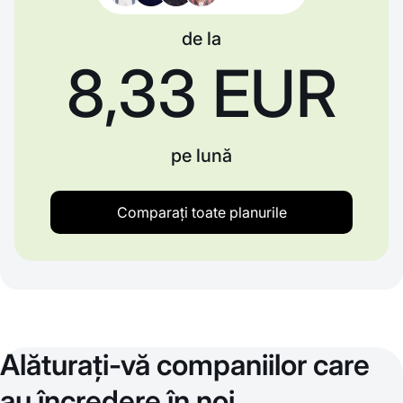
de la
8,33 EUR
pe lună
Comparați toate planurile
Alăturați-vă companiilor care
au încredere în noi