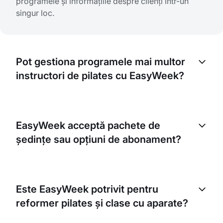
programele și informațiile despre clienți într-un
singur loc.
Pot gestiona programele mai multor
instructori de pilates cu EasyWeek?
Absolut. EasyWeek vă permite să gestionați
programele mai multor instructori din studioul
EasyWeek acceptă pachete de
dumneavoastră. Fiecare instructor poate avea
ședințe sau opțiuni de abonament?
propriul profil și propriul program.
Da, cu EasyWeek puteți crea propriile pachete sau
planuri de abonament. Clienții pot cumpăra mai
Este EasyWeek potrivit pentru
multe ședințe dintr-o dată sau se pot abona pentru
reformer pilates și clase cu aparate?
o anumită perioadă.