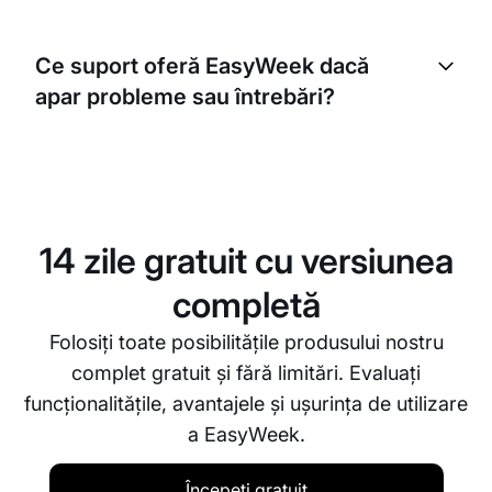
Da, EasyWeek acceptă rezervarea diferitelor tipuri
de clase și resurse. Puteți adăuga aparatele
Ce suport oferă EasyWeek dacă
reformer individuale ca resurse și le puteți gestiona
apar probleme sau întrebări?
disponibilitatea pentru rezervări.
Puteți contacta echipa noastră de suport prin e-
mail, telefon sau chat live. Ne propunem să
rezolvăm orice problemă și să răspundem la
întrebări cât mai rapid posibil.
14 zile gratuit cu versiunea
completă
Folosiți toate posibilitățile produsului nostru
complet gratuit și fără limitări. Evaluați
funcționalitățile, avantajele și ușurința de utilizare
a EasyWeek.
Începeți gratuit