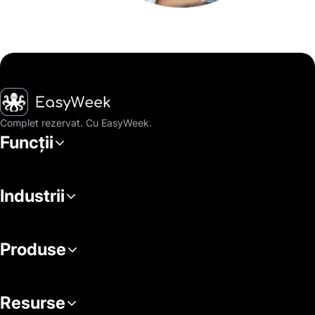
Pagina principală
Complet rezervat. Cu EasyWeek.
Funcții
Industrii
Produse
Resurse