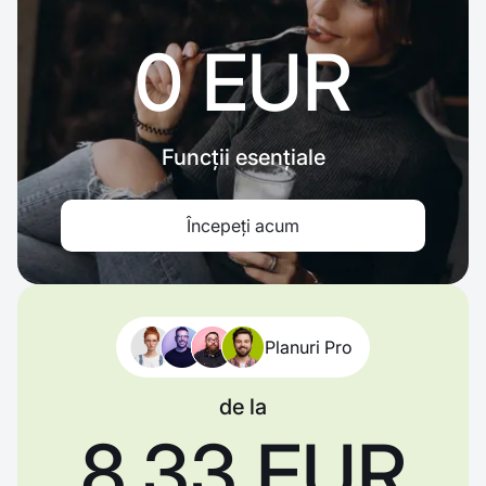
0 EUR
Funcții esențiale
Începeți acum
Planuri Pro
de la
8,33 EUR