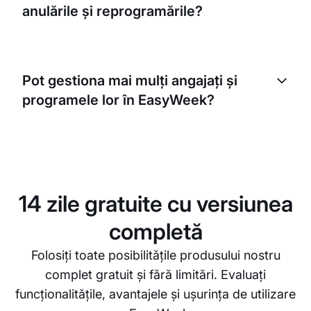
anulările și reprogramările?
perfecte pentru activitatea în deplasare.
EasyWeek permite companiilor să își stabilească
politica de anulare și gestionează eficient
Pot gestiona mai mulți angajați și
reprogramările. Sistemul trimite mementouri
programele lor în EasyWeek?
automate clienților dumneavoastră, reducând
neprezentările și anulările de ultim moment.
Da, puteți gestiona cu ușurință mai mulți angajați și
programele lor. EasyWeek vă permite să atribuiți
roluri și responsabilități, să gestionați turele și să
vedeți programele individuale, simplificând
14 zile gratuite cu versiunea
administrarea afacerii dumneavoastră de detailing.
completă
Folosiți toate posibilitățile produsului nostru
complet gratuit și fără limitări. Evaluați
funcționalitățile, avantajele și ușurința de utilizare