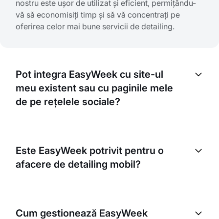
nostru este ușor de utilizat și eficient, permițându-
vă să economisiți timp și să vă concentrați pe
oferirea celor mai bune servicii de detailing.
Pot integra EasyWeek cu site-ul
meu existent sau cu paginile mele
de pe rețelele sociale?
Da, EasyWeek oferă integrare simplă cu site-ul
dumneavoastră existent sau cu paginile de pe
Este EasyWeek potrivit pentru o
rețelele sociale. Astfel, clienții pot rezerva direct
afacere de detailing mobil?
online serviciile dumneavoastră, crescând
vizibilitatea și accesibilitatea.
Absolut. EasyWeek este ideal pentru afacerile de
detailing mobil. Oferim funcții precum urmărirea
Cum gestionează EasyWeek
locației și interfețe optimizate pentru mobil,