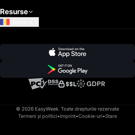
Resurse
România
© 2026 EasyWeek. Toate drepturile rezervate
Termeni și politici
•
Imprint
•
Cookie-uri
•
Stare