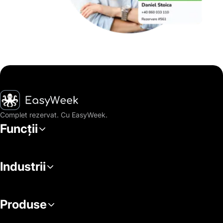
Pagina principală
Complet rezervat. Cu EasyWeek.
Funcții
Industrii
Produse