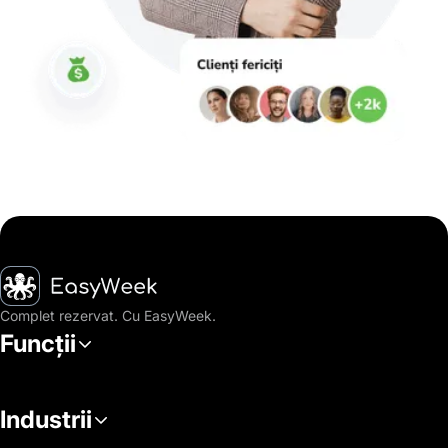
Pagina principală
Complet rezervat. Cu EasyWeek.
Funcții
Industrii