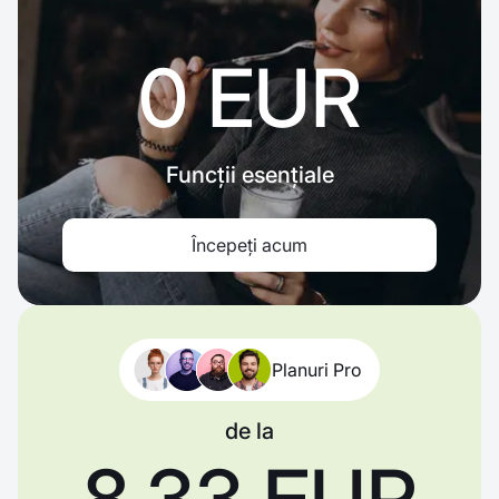
0 EUR
Funcții esențiale
Începeți acum
Planuri Pro
de la
8,33 EUR