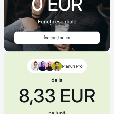
0 EUR
Funcții esențiale
Începeți acum
Planuri Pro
de la
8,33 EUR
pe lună