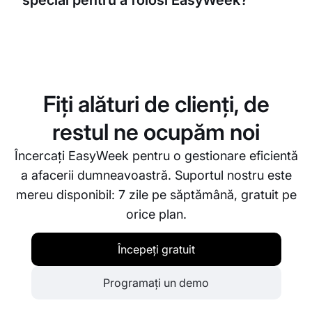
special pentru a folosi EasyWeek?
serviciile oferite și chiar personaliza pagina de
rezervare.
Nu, EasyWeek este o platformă web. O puteți
accesa de pe orice dispozitiv cu conexiune la
internet. Nu este nevoie de niciun software special.
Fiți alături de clienți, de
restul ne ocupăm noi
Încercați EasyWeek pentru o gestionare eficientă
a afacerii dumneavoastră. Suportul nostru este
mereu disponibil: 7 zile pe săptămână, gratuit pe
orice plan.
Începeți gratuit
Programați un demo