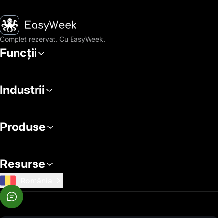
Pagina principală
Complet rezervat. Cu EasyWeek.
Funcții
Industrii
Produse
Resurse
România