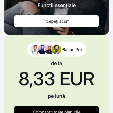
Funcții esențiale
Începeți acum
Planuri Pro
de la
8,33 EUR
pe lună
Comparați toate planurile