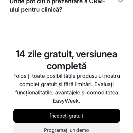
Unde pot citi o prezentare a CRM-
program al medicilor, serviciile centrului medical și
ului pentru clinică?
durata consultațiilor. CRM-ul pentru clinică
medicală se adaptează nevoilor clinicii
dumneavoastră.
O prezentare a CRM-ului EasyWeek pentru clinică
poate fi găsită mai jos pe această pagină, în
secțiunea de recenzii. Utilizatorii își împărtășesc
experiența de utilizare a sistemului CRM pentru
14 zile gratuit, versiunea
centru medical și clinică medicală.
completă
Folosiți toate posibilitățile produsului nostru
complet gratuit și fără limitări. Evaluați
funcționalitățile, avantajele și comoditatea
EasyWeek.
Începeți gratuit
Programați un demo