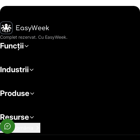
Pagina principală
Complet rezervat. Cu EasyWeek.
Funcții
Industrii
Produse
Resurse
România