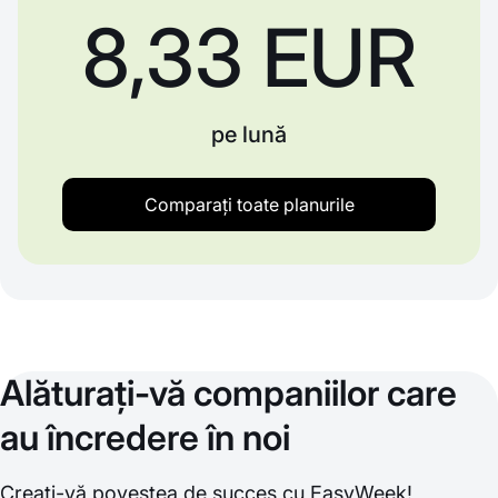
8,33 EUR
pe lună
Comparați toate planurile
Alăturați-vă companiilor care
au încredere în noi
Creați-vă povestea de succes cu EasyWeek!