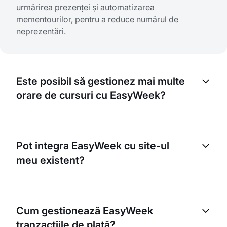
urmărirea prezenței și automatizarea
mementourilor, pentru a reduce numărul de
neprezentări.
Este posibil să gestionez mai multe
orare de cursuri cu EasyWeek?
Da, EasyWeek este conceput pentru gestionarea
mai multor orare. Puteți adăuga cu ușurință cursuri
Pot integra EasyWeek cu site-ul
noi și le puteți seta disponibilitatea. Este ideal
meu existent?
pentru o afacere care oferă diferite tipuri de
cursuri.
Absolut! EasyWeek se poate integra ușor cu site-ul
dumneavoastră existent. Oferim un widget de
Cum gestionează EasyWeek
rezervare pe care îl puteți adăuga pe site, astfel
tranzacțiile de plată?
încât clienții să poată rezerva direct de acolo.