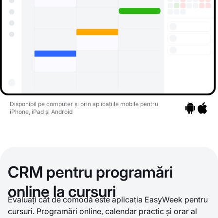
Disponibil pe computer și prin aplicațiile mobile pentru
iPhone, iPad și Android
Mergeți la ap
Mergeți 
CRM pentru programări
online la cursuri
Evaluați cât de comodă este aplicația EasyWeek pentru
cursuri. Programări online, calendar practic și orar al