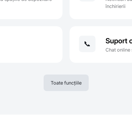
închirierii
Suport c
📞
Chat online 
Toate funcțiile