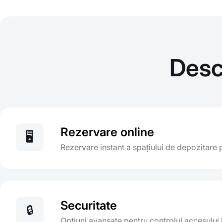
Desc
Rezervare online
🖥️
Rezervare instant a spațiului de depozitare p
Securitate
🔒
Opțiuni avansate pentru controlul accesului 