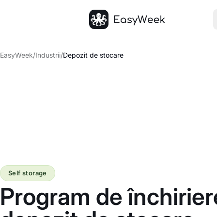
Pagina principală
EasyWeek
/
Industrii
/
Depozit de stocare
Self storage
Program de închirier