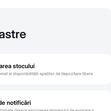
astre
area stocului
mat al disponibilității spațiilor de depozitare libere
e notificări
automate despre apropierea termenului de expirare a