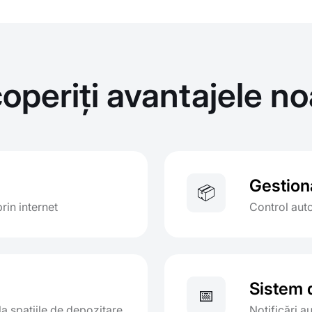
operiți avantajele no
Gestion
📦
rin internet
Control auto
Sistem d
📅
la spațiile de depozitare
Notificări 