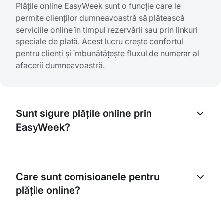
Plățile online EasyWeek sunt o funcție care le
permite clienților dumneavoastră să plătească
serviciile online în timpul rezervării sau prin linkuri
speciale de plată. Acest lucru crește confortul
pentru clienți și îmbunătățește fluxul de numerar al
afacerii dumneavoastră.
Sunt sigure plățile online prin
EasyWeek?
Da, toate plățile online prin EasyWeek sunt complet
sigure. Folosim tehnologii moderne de criptare și
Care sunt comisioanele pentru
lucrăm cu furnizori de plăți de încredere, care
plățile online?
respectă standardele internaționale de securitate.
Comisioanele depind de furnizorul de plăți ales, de