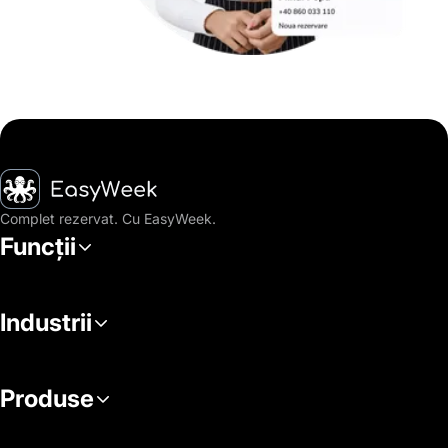
Pagina principală
Complet rezervat. Cu EasyWeek.
Funcții
Industrii
Produse