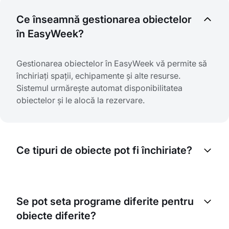
Ce înseamnă gestionarea obiectelor
în EasyWeek?
Gestionarea obiectelor în EasyWeek vă permite să
închiriați spații, echipamente și alte resurse.
Sistemul urmărește automat disponibilitatea
obiectelor și le alocă la rezervare.
Ce tipuri de obiecte pot fi închiriate?
Puteți închiria orice obiecte: săli de ședințe, birouri,
studiouri foto, săli de banchet, echipamente
Se pot seta programe diferite pentru
sportive, console de jocuri, terenuri de tenis și
obiecte diferite?
multe altele.