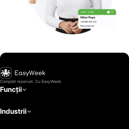
Pagina principală
Complet rezervat. Cu EasyWeek.
Funcții
Industrii