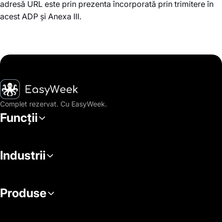
adresă URL este prin prezenta încorporată prin trimitere în
acest ADP și Anexa III.
Pagina principală
Complet rezervat. Cu EasyWeek.
Funcții
Industrii
Produse