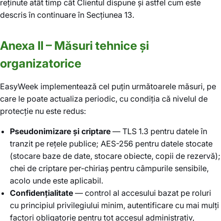
reținute atât timp cât Clientul dispune și astfel cum este
descris în continuare în Secțiunea 13.
Anexa II – Măsuri tehnice și
organizatorice
EasyWeek implementează cel puțin următoarele măsuri, pe
care le poate actualiza periodic, cu condiția că nivelul de
protecție nu este redus:
Pseudonimizare și criptare
— TLS 1.3 pentru datele în
tranzit pe rețele publice; AES-256 pentru datele stocate
(stocare baze de date, stocare obiecte, copii de rezervă);
chei de criptare per-chiriaș pentru câmpurile sensibile,
acolo unde este aplicabil.
Confidențialitate
— control al accesului bazat pe roluri
cu principiul privilegiului minim, autentificare cu mai mulți
factori obligatorie pentru tot accesul administrativ,