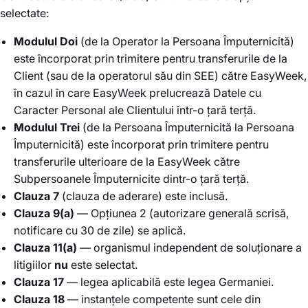
selectate:
Modulul Doi
(de la Operator la Persoana Împuternicită)
este încorporat prin trimitere pentru transferurile de la
Client (sau de la operatorul său din SEE) către EasyWeek,
în cazul în care EasyWeek prelucrează Datele cu
Caracter Personal ale Clientului într-o țară terță.
Modulul Trei
(de la Persoana Împuternicită la Persoana
Împuternicită) este încorporat prin trimitere pentru
transferurile ulterioare de la EasyWeek către
Subpersoanele Împuternicite dintr-o țară terță.
Clauza 7
(clauza de aderare) este inclusă.
Clauza 9(a)
— Opțiunea 2 (autorizare generală scrisă,
notificare cu 30 de zile) se aplică.
Clauza 11(a)
— organismul independent de soluționare a
litigiilor
nu
este selectat.
Clauza 17
— legea aplicabilă este legea Germaniei.
Clauza 18
— instanțele competente sunt cele din