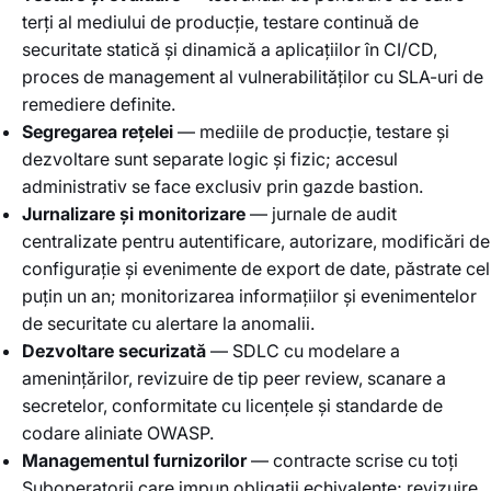
terți al mediului de producție, testare continuă de
securitate statică și dinamică a aplicațiilor în CI/CD,
proces de management al vulnerabilităților cu SLA-uri de
remediere definite.
Segregarea rețelei
— mediile de producție, testare și
dezvoltare sunt separate logic și fizic; accesul
administrativ se face exclusiv prin gazde bastion.
Jurnalizare și monitorizare
— jurnale de audit
centralizate pentru autentificare, autorizare, modificări de
configurație și evenimente de export de date, păstrate cel
puțin un an; monitorizarea informațiilor și evenimentelor
de securitate cu alertare la anomalii.
Dezvoltare securizată
— SDLC cu modelare a
amenințărilor, revizuire de tip peer review, scanare a
secretelor, conformitate cu licențele și standarde de
codare aliniate OWASP.
Managementul furnizorilor
— contracte scrise cu toți
Suboperatorii care impun obligații echivalente; revizuire