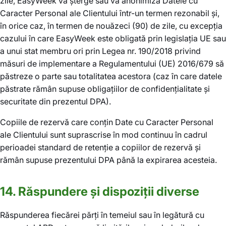
zile, EasyWeek va șterge sau va anonimiza Datele cu
Caracter Personal ale Clientului într-un termen rezonabil și,
în orice caz, în termen de nouăzeci (90) de zile, cu excepția
cazului în care EasyWeek este obligată prin legislația UE sau
a unui stat membru ori prin Legea nr. 190/2018 privind
măsuri de implementare a Regulamentului (UE) 2016/679 să
păstreze o parte sau totalitatea acestora (caz în care datele
păstrate rămân supuse obligațiilor de confidențialitate și
securitate din prezentul DPA).
Copiile de rezervă care conțin Date cu Caracter Personal
ale Clientului sunt suprascrise în mod continuu în cadrul
perioadei standard de retenție a copiilor de rezervă și
rămân supuse prezentului DPA până la expirarea acesteia.
14. Răspundere și dispoziții diverse
Răspunderea fiecărei părți în temeiul sau în legătură cu