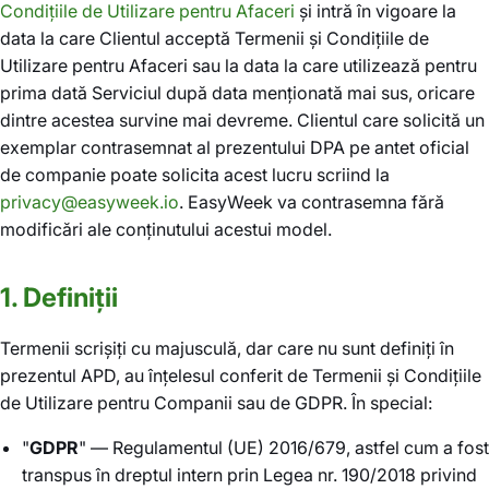
Condițiile de Utilizare pentru Afaceri
și intră în vigoare la
data la care Clientul acceptă Termenii și Condițiile de
Utilizare pentru Afaceri sau la data la care utilizează pentru
prima dată Serviciul după data menționată mai sus, oricare
dintre acestea survine mai devreme. Clientul care solicită un
exemplar contrasemnat al prezentului DPA pe antet oficial
de companie poate solicita acest lucru scriind la
privacy@easyweek.io
. EasyWeek va contrasemna fără
modificări ale conținutului acestui model.
1. Definiții
Termenii scrișiți cu majusculă, dar care nu sunt definiți în
prezentul APD, au înțelesul conferit de Termenii și Condițiile
de Utilizare pentru Companii sau de GDPR. În special:
"
GDPR
" — Regulamentul (UE) 2016/679, astfel cum a fost
transpus în dreptul intern prin Legea nr. 190/2018 privind