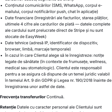
Conținutul comunicărilor (SMS, WhatsApp, corpul e-
mailului, corpul notificărilor push, chat în aplicație)
Date financiare (înregistrări ale facturilor, starea plăților,
ultimele 4 cifre ale cardurilor de plată — datele complete
ale cardului sunt prelucrate direct de Stripe și nu sunt
stocate de EasyWeek)
Date tehnice (adresă IP, identificator de dispozitiv,
browser, limbă, marcaje temporale)
În cazul în care Clientul alege să le înregistreze: notițe
legate de sănătate (în contexte de frumusețe, wellness,
medical sau stomatologic). Clientul este responsabil
pentru a se asigura că dispune de un temei juridic valabil
în temeiul Art. 9 din GDPR și Legea nr. 190/2018 înainte de
înregistrarea unor astfel de date.
Frecvența transferurilor
Continuă.
Retenție
Datele cu caracter personal ale Clientului sunt