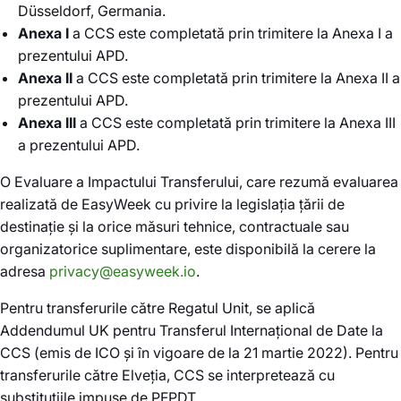
Düsseldorf, Germania.
Anexa I
a CCS este completată prin trimitere la Anexa I a
prezentului APD.
Anexa II
a CCS este completată prin trimitere la Anexa II a
prezentului APD.
Anexa III
a CCS este completată prin trimitere la Anexa III
a prezentului APD.
O Evaluare a Impactului Transferului, care rezumă evaluarea
realizată de EasyWeek cu privire la legislația țării de
destinație și la orice măsuri tehnice, contractuale sau
organizatorice suplimentare, este disponibilă la cerere la
adresa
privacy@easyweek.io
.
Pentru transferurile către Regatul Unit, se aplică
Addendumul UK pentru Transferul Internațional de Date la
CCS (emis de ICO și în vigoare de la 21 martie 2022). Pentru
transferurile către Elveția, CCS se interpretează cu
substituțiile impuse de PFPDT.