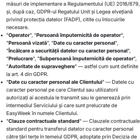
măsuri de implementare a Regulamentului (UE) 2016/679,
și, după caz, GDPR-ul Regatului Unit și Legea elvețiană
privind protecția datelor (FADP), citite cu înlocuirile
necesare.
"
Operator
", "
Persoană împuternicită de operator
",
"
Persoană vizată
", "
Date cu caracter personal
",
"
Încălcare a securității datelor cu caracter personal
",
"
Prelucrare
", "
Subpersoană împuternicită de operator
",
"
Autoritate de supraveghere
" — astfel cum sunt definite
la art. 4 din GDPR.
"
Date cu caracter personal ale Clientului
" — Datele cu
caracter personal pe care Clientul sau utilizatorii
autorizați ai acestuia le transmit sau le generează prin
intermediul Serviciului și care sunt prelucrate de
EasyWeek în numele Clientului.
"
Clauze contractuale standard
" — Clauzele contractuale
standard pentru transferul datelor cu caracter personal
către țări terțe în temeiul GDPR, adoptate prin Decizia de