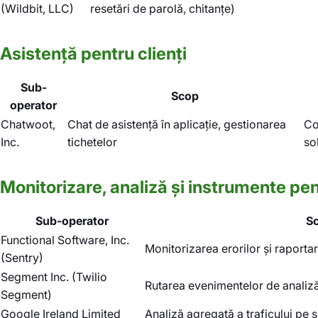
(Wildbit, LLC)
resetări de parolă, chitanțe)
Asistență pentru clienți
Sub-
Scop
operator
Chatwoot,
Chat de asistență în aplicație, gestionarea
Co
Inc.
tichetelor
sol
Monitorizare, analiză și instrumente pen
Sub-operator
S
Functional Software, Inc.
Monitorizarea erorilor și raporta
(Sentry)
Segment Inc. (Twilio
Rutarea evenimentelor de analiză
Segment)
Google Ireland Limited
Analiză agregată a traficului pe