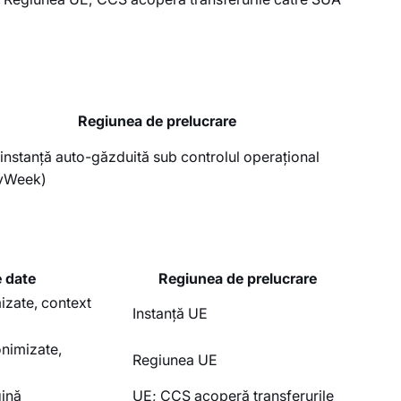
Regiunea de prelucrare
instanță auto-găzduită sub controlul operațional
yWeek)
e date
Regiunea de prelucrare
izate, context
Instanță UE
nimizate,
Regiunea UE
gină
UE; CCS acoperă transferurile