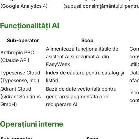
(Google Analytics 4)
(supusă consimțământului pentru
Funcționalități AI
Sub-operator
Scop
Alimentează funcționalitățile de
Conț
Anthropic PBC
asistent AI și rezumat AI din
conv
(Claude API)
EasyWeek
util
Typesense Cloud
Index de căutare pentru catalog și
Dat
(Typesense, Inc.)
listări
afac
Qdrant Cloud
Bază de date vectorială pentru
Înc
(Qdrant Solutions
generarea augmentată prin
conț
GmbH)
recuperare AI
Operațiuni interne
Sub-operator
Scop