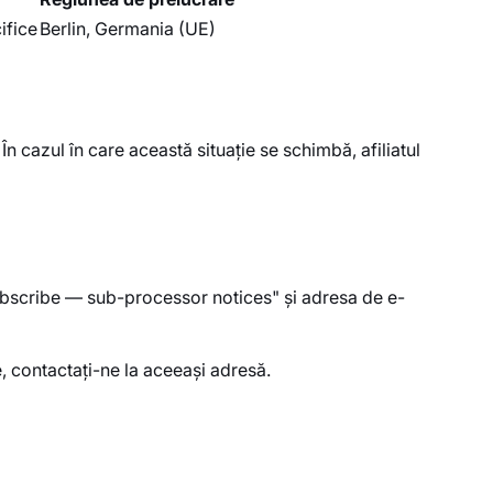
ifice
Berlin, Germania (UE)
n cazul în care această situație se schimbă, afiliatul
bscribe — sub-processor notices" și adresa de e-
, contactați-ne la aceeași adresă.