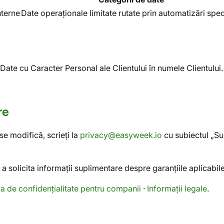
nterne
Date operaționale limitate rutate prin automatizări spec
ate cu Caracter Personal ale Clientului în numele Clientului. Î
re
se modifică, scrieți la
privacy@easyweek.io
cu subiectul „Su
 solicita informații suplimentare despre garanțiile aplicabile
ca de confidențialitate pentru companii
·
Informații legale
.