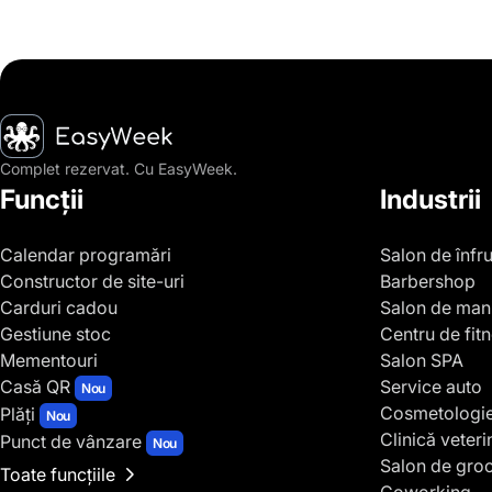
Pagina principală
Complet rezervat. Cu EasyWeek.
Funcții
Industrii
Calendar programări
Salon de înfr
Constructor de site-uri
Barbershop
Carduri cadou
Salon de man
Gestiune stoc
Centru de fit
Mementouri
Salon SPA
Casă QR
Service auto
Nou
Cosmetologi
Plăți
Nou
Clinică veteri
Punct de vânzare
Nou
Salon de gro
Toate funcțiile