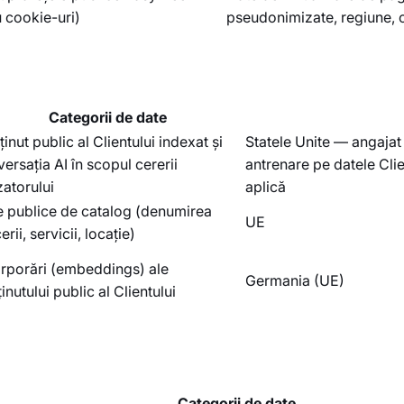
 cookie-uri)
pseudonimizate, regiune, c
Categorii de date
inut public al Clientului indexat și
Statele Unite — angajat
ersația AI în scopul cererii
antrenare pe datele Clie
izatorului
aplică
e publice de catalog (denumirea
UE
erii, servicii, locație)
orporări (embeddings) ale
Germania (UE)
inutului public al Clientului
Categorii de date