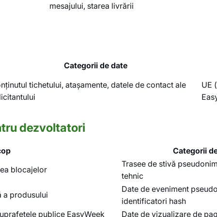
mesajului, starea livrării
Categorii de date
nținutul tichetului, atașamente, datele de contact ale
UE (
icitantului
Eas
tru dezvoltatori
cop
Categorii d
Trasee de stivă pseudonim
rea blocajelor
tehnic
Date de eveniment pseudo
 a produsului
identificatori hash
 suprafețele publice EasyWeek
Date de vizualizare de pa