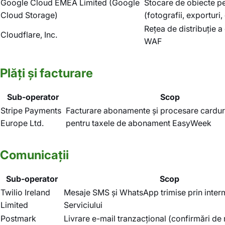
Google Cloud EMEA Limited (Google
Stocare de obiecte pen
Cloud Storage)
(fotografii, exportur
Rețea de distribuție a
Cloudflare, Inc.
WAF
Plăți și facturare
Sub-operator
Scop
Stripe Payments
Facturare abonamente și procesare carduri
Europe Ltd.
pentru taxele de abonament EasyWeek
Comunicații
Sub-operator
Scop
Twilio Ireland
Mesaje SMS și WhatsApp trimise prin inter
Limited
Serviciului
Postmark
Livrare e-mail tranzacțional (confirmări de