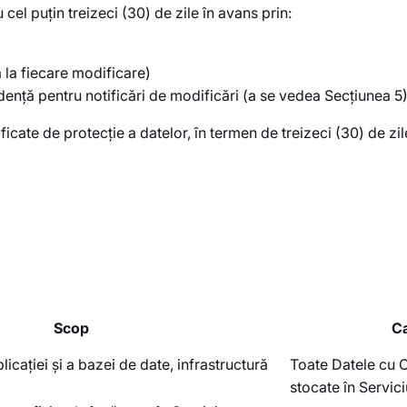
el puțin treizeci (30) de zile în avans prin:
 la fiecare modificare)
dență pentru notificări de modificări (a se vedea Secțiunea 5
ficate de protecție a datelor, în termen de treizeci (30) de zi
Scop
Ca
icației și a bazei de date, infrastructură
Toate Datele cu C
stocate în Servici