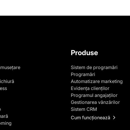
Produse
umusețare
Sistem de programări
Programări
ichiură
Automatizare marketing
ness
Evidența clienților
Programul angajaților
Gestionarea vânzărilor
e
Sistem CRM
nară
Cum funcționează
oming