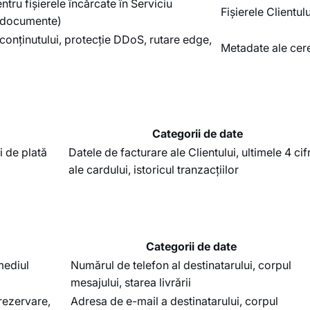
tru fișierele încărcate în Serviciu
Fișierele Clientulu
i, documente)
 conținutului, protecție DDoS, rutare edge,
Metadate ale cerer
Categorii de date
 de plată
Datele de facturare ale Clientului, ultimele 4 cif
ale cardului, istoricul tranzacțiilor
Categorii de date
mediul
Numărul de telefon al destinatarului, corpul
mesajului, starea livrării
 rezervare,
Adresa de e-mail a destinatarului, corpul