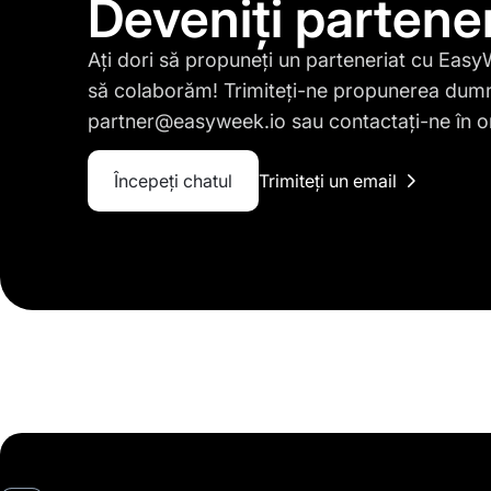
Deveniți partene
Ați dori să propuneți un parteneriat cu Eas
să colaborăm! Trimiteți-ne propunerea dum
partner@easyweek.io
sau contactați-ne în o
Începeți chatul
Trimiteți un email