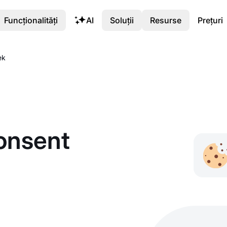
Funcționalități
AI
Soluții
Resurse
Prețuri
ek
onsent