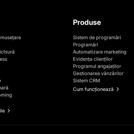
Produse
umusețare
Sistem de programări
Programări
ichiură
Automatizare marketing
ness
Evidența clienților
Programul angajaților
Gestionarea vânzărilor
e
Sistem CRM
nară
Cum funcționează
oming
ile