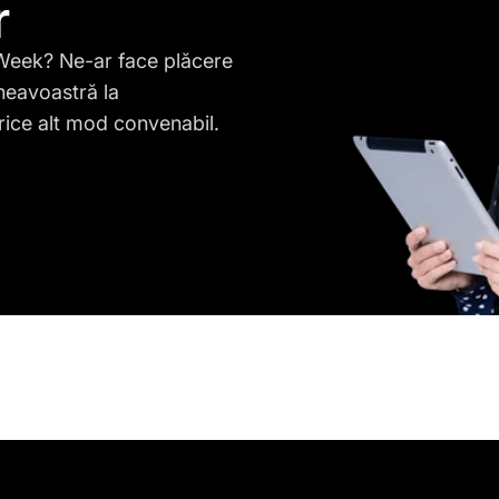
r
yWeek? Ne-ar face plăcere
neavoastră la
rice alt mod convenabil.