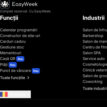
Pagina principală
Complet rezervat. Cu EasyWeek.
Funcții
Industrii
Calendar programări
Salon de înfr
Constructor de site-uri
Barbershop
Carduri cadou
Salon de man
Gestiune stoc
Centru de fit
Mementouri
Salon SPA
Casă QR
Service auto
Nou
Cosmetologi
Plăți
Nou
Clinică veteri
Punct de vânzare
Nou
Salon de gro
Toate funcțiile
Coworking
Toate industri
România