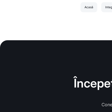
Acasă
Integ
Începeț
Cone