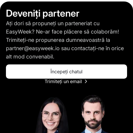
Deveniți partener
Ați dori să propuneți un parteneriat cu
EasyWeek? Ne-ar face plăcere să colaborăm!
Trimiteți-ne propunerea dumneavoastră la
partner@easyweek.io
sau contactați-ne în orice
alt mod convenabil.
Începeți chatul
Trimiteți un email