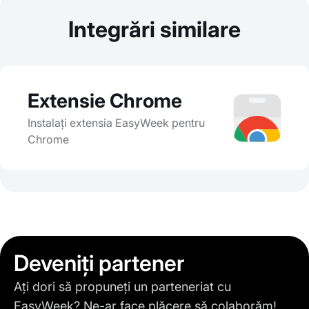
Integrări similare
Extensie Chrome
Instalați extensia EasyWeek pentru
Chrome
Deveniți partener
Ați dori să propuneți un parteneriat cu
EasyWeek? Ne-ar face plăcere să colaborăm!