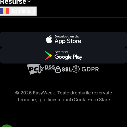
Resurse
România
© 2026 EasyWeek. Toate drepturile rezervate
Termeni și politici
•
Imprint
•
Cookie-uri
•
Stare