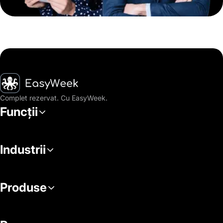
Pagina principală
Complet rezervat. Cu EasyWeek.
Funcții
Industrii
Produse