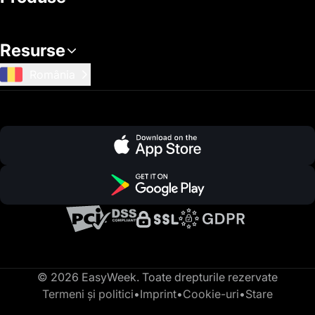
Resurse
România
© 2026 EasyWeek. Toate drepturile rezervate
Termeni și politici
•
Imprint
•
Cookie-uri
•
Stare