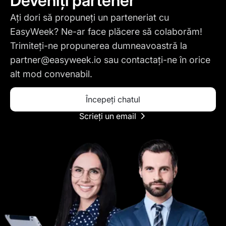
Deveniți partener
Ați dori să propuneți un parteneriat cu
EasyWeek? Ne-ar face plăcere să colaborăm!
Trimiteți-ne propunerea dumneavoastră la
partner@easyweek.io
sau contactați-ne în orice
alt mod convenabil.
Începeți chatul
Scrieți un email