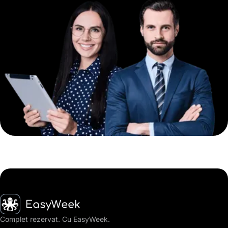
Pagina principală
Complet rezervat. Cu EasyWeek.