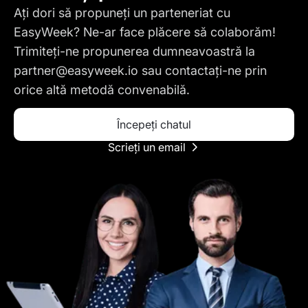
Ați dori să propuneți un parteneriat cu
EasyWeek? Ne-ar face plăcere să colaborăm!
Trimiteți-ne propunerea dumneavoastră la
partner@easyweek.io
sau contactați-ne prin
orice altă metodă convenabilă.
Începeți chatul
Scrieți un email