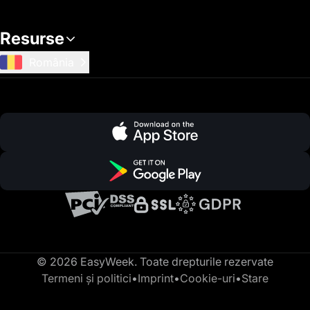
Resurse
România
© 2026 EasyWeek. Toate drepturile rezervate
Termeni și politici
•
Imprint
•
Cookie-uri
•
Stare