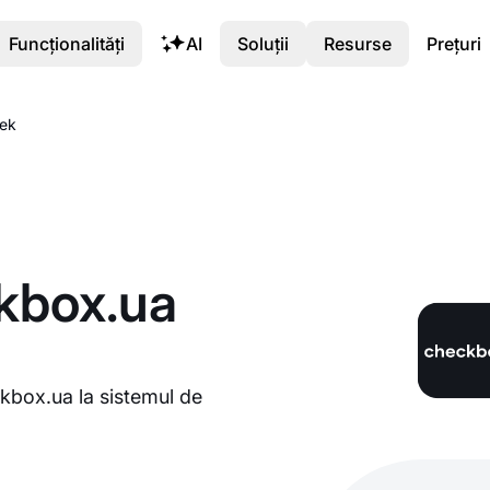
Funcționalități
AI
Soluții
Resurse
Prețuri
eek
kbox.ua
ckbox.ua la sistemul de