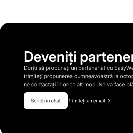
Deveniți partene
Doriți să propuneți un parteneriat cu Easy
trimiteți propunerea dumneavoastră la
octo
ne contactați în orice alt mod. Ne va face p
Scrieți în chat
Trimiteți un email