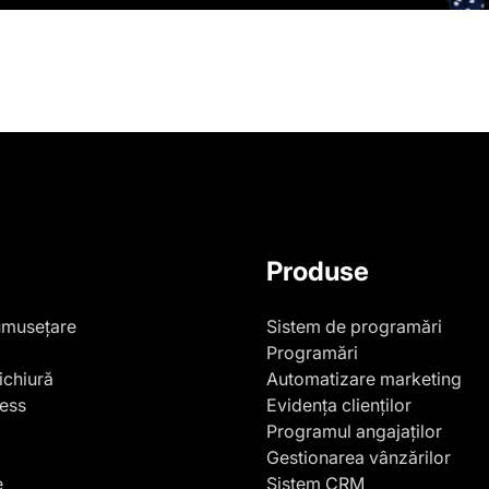
Produse
umusețare
Sistem de programări
Programări
ichiură
Automatizare marketing
ness
Evidența clienților
Programul angajaților
Gestionarea vânzărilor
e
Sistem CRM