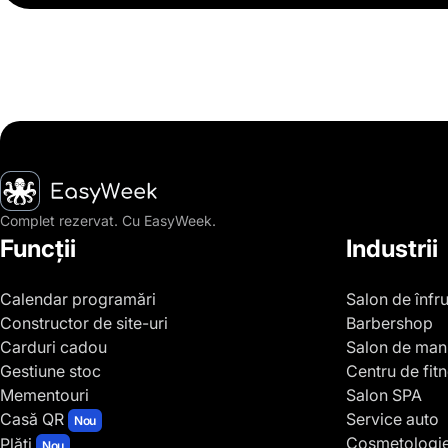
Pagina principală
Complet rezervat. Cu EasyWeek.
Funcții
Industrii
Calendar programări
Salon de înfr
Constructor de site-uri
Barbershop
Carduri cadou
Salon de man
Gestiune stoc
Centru de fit
Mementouri
Salon SPA
Casă QR
Service auto
Nou
Cosmetologi
Plăți
Nou