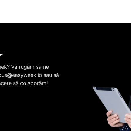
r
Week? Vă rugăm să ne
pus@easyweek.io
sau să
lăcere să colaborăm!