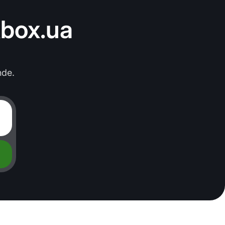
kbox.ua
nde.