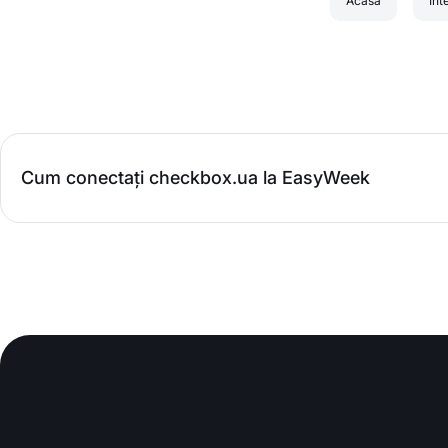
Acasă
Int
Cum conectați checkbox.ua la EasyWeek