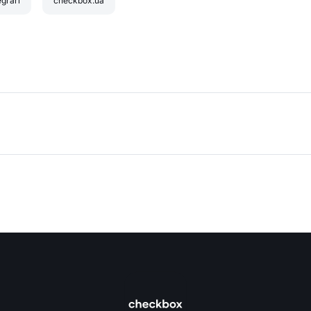
egrări
checkbox.ua