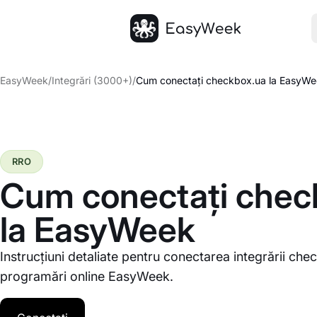
Pagina principală
EasyWeek
/
Integrări (3000+)
/
Cum conectați checkbox.ua la EasyW
RRO
Cum conectați chec
la EasyWeek
Instrucțiuni detaliate pentru conectarea integrării che
programări online EasyWeek.