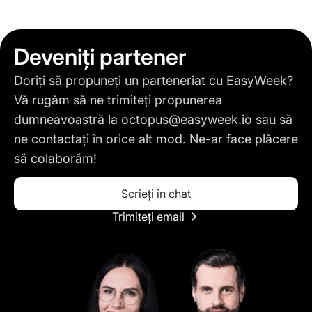
Deveniți partener
Doriți să propuneți un parteneriat cu EasyWeek?
Vă rugăm să ne trimiteți propunerea
dumneavoastră la
octopus@easyweek.io
sau să
ne contactați în orice alt mod. Ne-ar face plăcere
să colaborăm!
Scrieți în chat
Trimiteți email