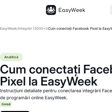
Pagina principală
EasyWeek
/
Integrări (3000+)
/
Cum conectați Facebook Pixel la Eas
Analitică
Cum conectați Face
Pixel la EasyWeek
Instrucțiuni detaliate pentru conectarea integrării Fac
de programări online EasyWeek.
Gratuit