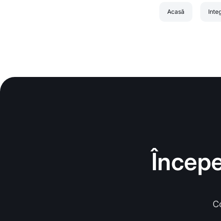
Acasă
Inte
Începe
C