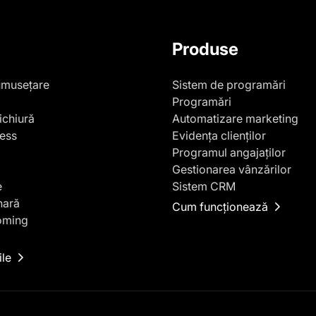
Produse
umusețare
Sistem de programări
Programări
ichiură
Automatizare marketing
ness
Evidența clienților
Programul angajaților
Gestionarea vânzărilor
e
Sistem CRM
nară
Cum funcționează
oming
ile