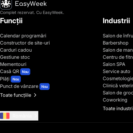
Pagina principală
Complet rezervat. Cu EasyWeek.
Funcții
Industrii
Calendar programări
Salon de înfr
Constructor de site-uri
Barbershop
Carduri cadou
Salon de man
Gestiune stoc
Centru de fit
Mementouri
Salon SPA
Casă QR
Service auto
Nou
Cosmetologi
Plăți
Nou
Clinică veteri
Punct de vânzare
Nou
Salon de gro
Toate funcțiile
Coworking
Toate industri
România