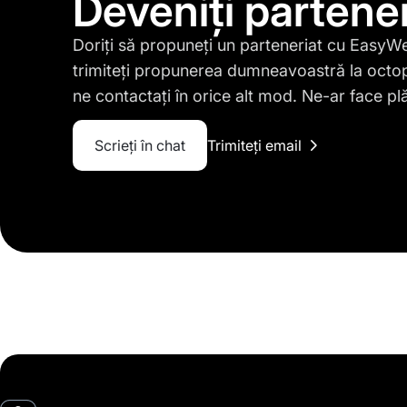
Deveniți partene
Doriți să propuneți un parteneriat cu Easy
trimiteți propunerea dumneavoastră la
octo
ne contactați în orice alt mod. Ne-ar face p
Scrieți în chat
Trimiteți email