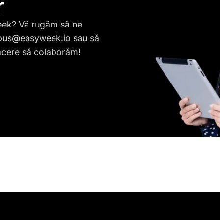
r
Week? Vă rugăm să ne
pus@easyweek.io
sau să
lăcere să colaborăm!