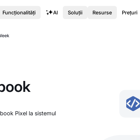
Funcționalități
AI
Soluții
Resurse
Prețuri
yWeek
book
ebook Pixel la sistemul