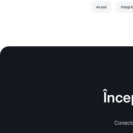
Acasă
Integră
Înce
Conecta