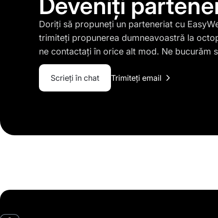
Deveniți partene
Doriți să propuneți un parteneriat cu Easy
trimiteți propunerea dumneavoastră la
octo
ne contactați în orice alt mod. Ne bucurăm 
Scrieți în chat
Trimiteți email