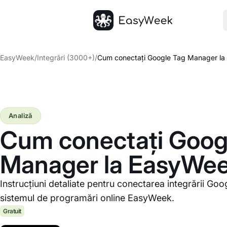
Pagina principală
EasyWeek
/
Integrări (3000+)
/
Cum conectați Google Tag Manager l
Analiză
Cum conectați Goog
Manager la EasyWe
Instrucțiuni detaliate pentru conectarea integrării Go
sistemul de programări online EasyWeek.
Gratuit