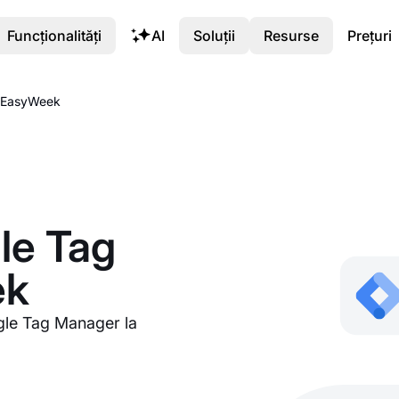
Funcționalități
AI
Soluții
Resurse
Prețuri
a EasyWeek
le Tag
ek
ogle Tag Manager la