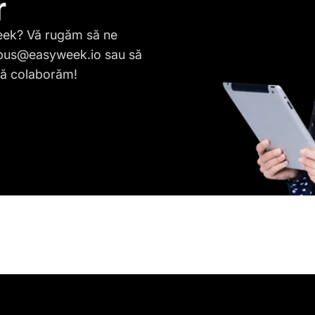
r
Week? Vă rugăm să ne
pus@easyweek.io
sau să
să colaborăm!