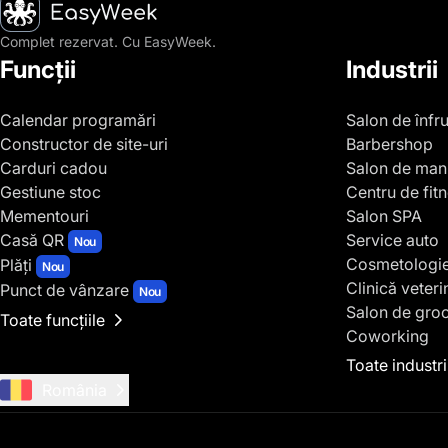
Pagina principală
Complet rezervat. Cu EasyWeek.
Funcții
Industrii
Calendar programări
Salon de înfr
Constructor de site-uri
Barbershop
Carduri cadou
Salon de man
Gestiune stoc
Centru de fit
Mementouri
Salon SPA
Casă QR
Service auto
Nou
Cosmetologi
Plăți
Nou
Clinică veteri
Punct de vânzare
Nou
Salon de gro
Toate funcțiile
Coworking
Toate industri
România