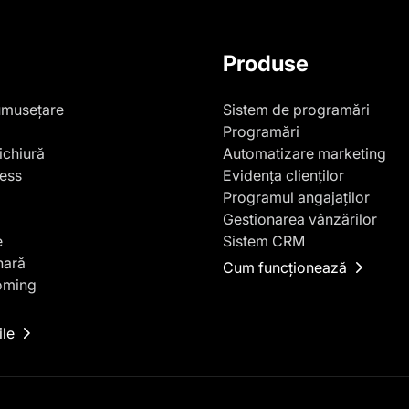
Produse
umusețare
Sistem de programări
Programări
ichiură
Automatizare marketing
ness
Evidența clienților
Programul angajaților
Gestionarea vânzărilor
e
Sistem CRM
nară
Cum funcționează
oming
ile