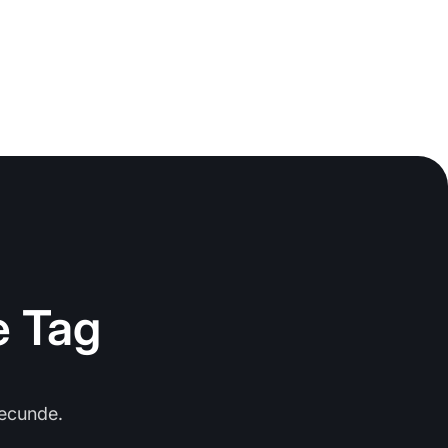
e Tag
secunde.