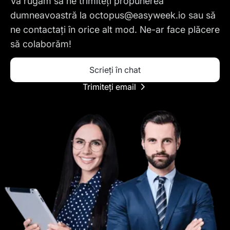
Vă rugăm să ne trimiteți propunerea
dumneavoastră la
octopus@easyweek.io
sau să
ne contactați în orice alt mod. Ne-ar face plăcere
să colaborăm!
Scrieți în chat
Trimiteți email