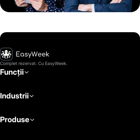
Pagina principală
Complet rezervat. Cu EasyWeek.
Funcții
Industrii
Produse