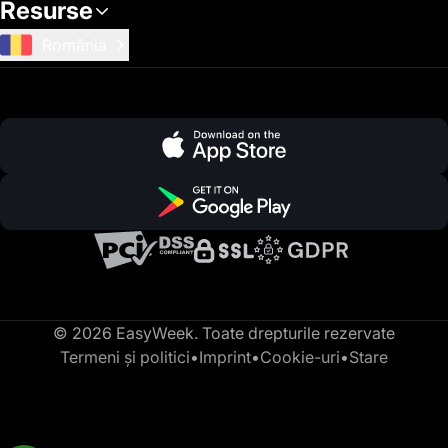
Resurse
România
© 2026 EasyWeek. Toate drepturile rezervate
Termeni și politici
•
Imprint
•
Cookie-uri
•
Stare