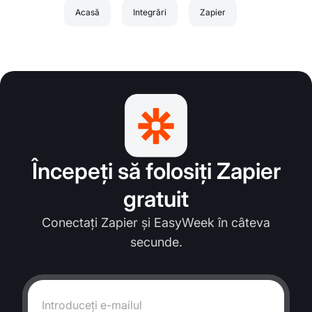
Acasă
Integrări
Zapier
Începeți să folosiți Zapier
gratuit
Conectați Zapier și EasyWeek în câteva
secunde.